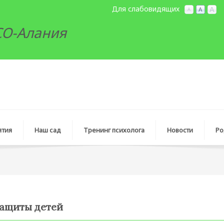
Для слабовидящих
РСО-Алания
ятия
Наш сад
Тренинг психолога
Новocти
Ро
защиты детей