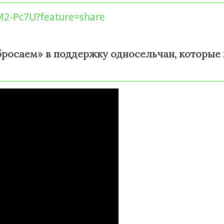
M2-Pc7U?feature=share
бросаем» в поддержку односельчан, которые 