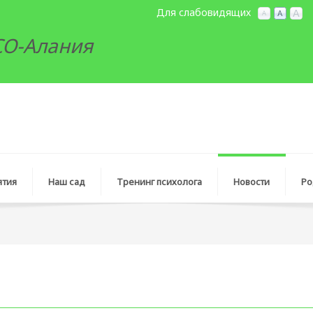
Для слабовидящих
РСО-Алания
ятия
Наш сад
Тренинг психолога
Новocти
Ро