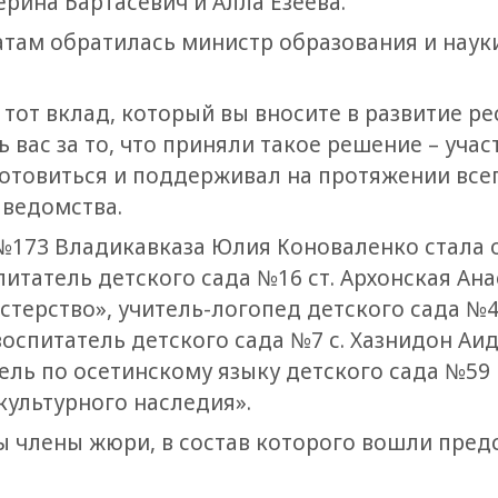
рина Бартасевич и Алла Езеева.
атам обратилась министр образования и наук
а тот вклад, который вы вносите в развитие 
вас за то, что приняли такое решение – участ
готовиться и поддерживал на протяжении всег
 ведомства.
 №173 Владикавказа Юлия Коноваленко стала
итатель детского сада №16 ст. Архонская Ан
ерство», учитель-логопед детского сада №4 с
воспитатель детского сада №7 с. Хазнидон Аи
ель по осетинскому языку детского сада №59
ультурного наследия».
 члены жюри, в состав которого вошли пред