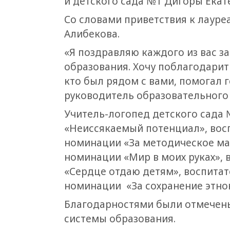
и детского сада №1 Дигоры Екате
Со словами приветствия к лауре
Алибекова.
«Я поздравляю каждого из вас з
образования. Хочу поблагодарить 
кто был рядом с вами, помогал 
руководитель образовательного
Учитель-логопед детского сада
«Неиссякаемый потенциал», восп
номинации «За методическое маст
номинации «Мир в моих руках», 
«Сердце отдаю детям», воспитат
номинации «За сохранение этнок
Благодарностями были отмечены
системы образования.