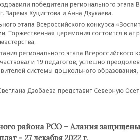
оздравили победители регионального этапа В
г. Зарема Хуцистова и Анна Дзукаева.
ного этапа Всероссийского конкурса «Воспи
. Торжественная церемония состоится в апр
мастерства.
ания регионального этапа Всероссийского к
х участвовали 19 педагогов, успешно преодол
авителей системы дошкольного образования,
Светлана Дзобаева представит Северную Осет
ного района РСО – Алания защищены 
ат - 27 декабря 2022 г.