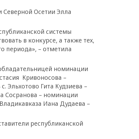
и Северной Осетии Элла
республиканской системы
вовать в конкурсе, а также тех,
о периода», – отметила
 обладательницей номинации
астасия Кривоносова –
. Эльхотово Гита Кудзиева –
да Сосранова – номинации
 Владикавказа Иана Дудаева –
ставители республиканской